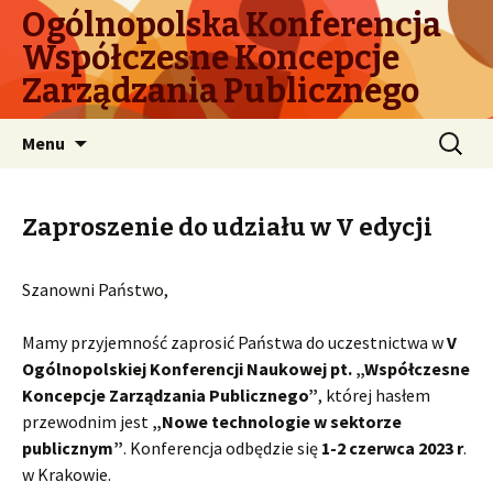
Ogólnopolska Konferencja
Współczesne Koncepcje
Zarządzania Publicznego
Przeskocz
Szukaj:
Menu
do
treści
Zaproszenie do udziału w V edycji
Szanowni Państwo,
Mamy przyjemność zaprosić Państwa do uczestnictwa w
V
Ogólnopolskiej Konferencji Naukowej pt. „Współczesne
Koncepcje Zarządzania Publicznego”
, której hasłem
przewodnim jest
„Nowe technologie w sektorze
publicznym”
. Konferencja odbędzie się
1-2 czerwca 2023 r
.
w Krakowie.